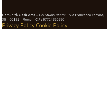
Comunità Gesù Ama –
C/o Studio Averni –
Via Francesco Ferrara,
36 – 00191 – Roma –
C.F.:
97724820580
Privacy Policy
Cookie Policy