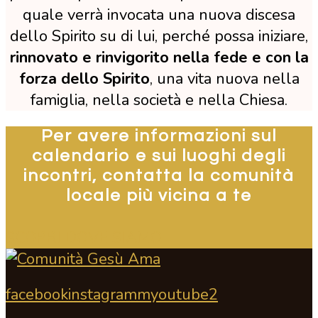
quale verrà invocata una nuova discesa
dello Spirito su di lui, perché possa iniziare,
rinnovato e rinvigorito nella fede e con la
forza dello Spirito
, una vita nuova nella
famiglia, nella società e nella Chiesa.
Per avere informazioni sul
calendario e sui luoghi degli
incontri, contatta la comunità
locale più vicina a te
SCOPRI DOVE SIAMO
facebook
instagramm
youtube2