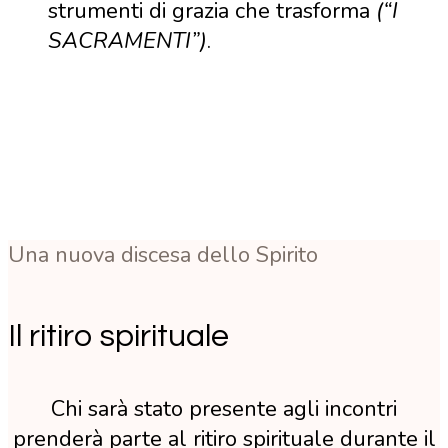
strumenti di grazia che trasforma
(“I
SACRAMENTI”)
.
Il seminario si articola in una
serie di incontri settimanali
alternati a momenti di
confronto.
Una nuova discesa dello Spirito
Il ritiro spirituale
Chi sarà stato presente agli incontri
prenderà parte al ritiro spirituale durante il